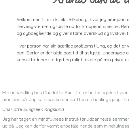
Kranio sakral t
- det er i roen, vi har mulighed for at st
Velkommen til min klinik i Silkeborg, hvor jeg arbejder m
ONLINE BOOKING
nervesystemet og løsne op for kroppens smerter. Beh
og dybdegående og giver større overskud og livskvalit
Hver person har sin særlige problemstilling, og det er v
den. Derfor er der altid god tid til at lytte, undersøge 
konsultationer i et lyst og roligt lokale på min privat a
Min behandling hos Charlotte Søe. Det er helt magisk at være
arbejdes på. Jeg kan mærke der sættes en healing igang i hel
Charlotte Elmgreen Krigslund
Jeg har taget en mindfulness instruktør uddannelse sammen m
ud på. Jeg kan derfor varmt anbefale hende som mindfulness 