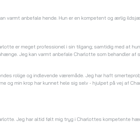
Kan varmt anbefale hende. Hun er en kompetent og ærlig ildsjæl
lotte er meget professionel i sin tilgang; samtidig med at hun
enhænge. Jeg kan varmt anbefale Charlotte som behandler af s
hendes rolige og indlevende væremåde. Jeg har haft smertepro
ne og min krop har kunnet hele sig selv - hjulpet på vej af Ch
arlotte. Jeg har altid følt mig tryg i Charlottes kompetente h