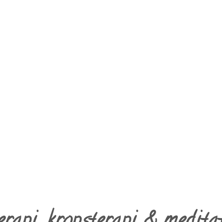
 unik kombination af veje til krop og
Mindfuldness og Meditatio
 og sind og kan praktiseres individu