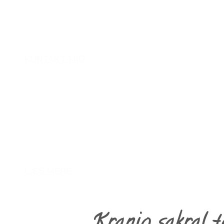
- en
KONTAKT MIG
- skaber ro i krop
LÆS MERE
Ro til Krop og Sind