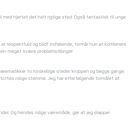
 med hjertet det helt rigtige sted. Også fantastisk til unge
 er respektfuld og blidt indfølende, formår hun at kombinere
elv meget svære problemstillinger.
bæematikker to forskellige steder kroppen og begge gange
arlottes rolige stemme. Jeg har efterfølgende formålet at
ænder. Og hendes rolige væremåde, gør at jeg slapper