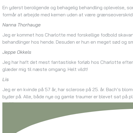
En yderst beroligende og behagelig behandling oplevelse, som 
formår at arbejde med kernen uden at være grænseoverskrid
Nanna Thorhauge
Jeg er kommet hos Charlotte med forskellige fodbold skavank
behandlinger hos hende. Desuden er hun en meget sød og sm
Jeppe Okkels
Jeg har haft det mest fantastiske forløb hos Charlotte efter
glæder mig til næste omgang. Helt vildt!
Lis
Jeg er en kvinde på 57 år, har sclerose på 25. år. Bach’s blom
byder på. Alle, både nye og gamle traumer er blevet sat på pla
ondt!
Anonym