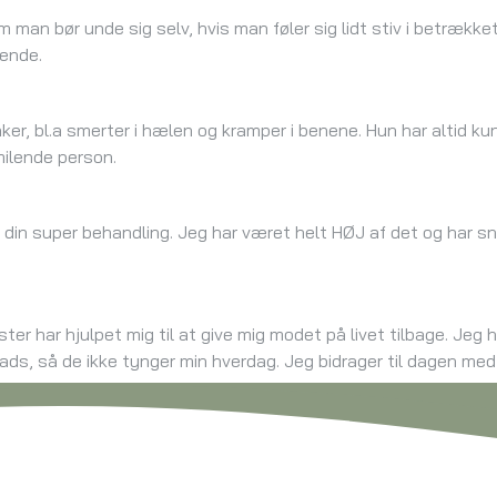
man bør unde sig selv, hvis man føler sig lidt stiv i betrække
ende.
er, bl.a smerter i hælen og kramper i benene. Hun har altid k
ilende person.
 din super behandling. Jeg har været helt HØJ af det og har sn
ster har hjulpet mig til at give mig modet på livet tilbage. Je
ds, så de ikke tynger min hverdag. Jeg bidrager til dagen med d