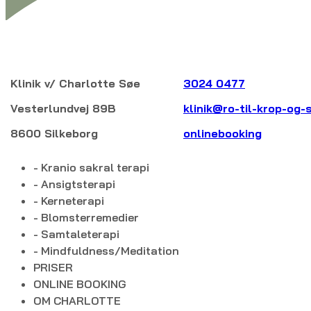
Klinik v/ Charlotte Søe
3024 0477
Vesterlundvej 89B
klinik@ro-til-krop-og-
8600 Silkeborg
onlinebooking
- Kranio sakral terapi
- Ansigtsterapi
- Kerneterapi
- Blomsterremedier
- Samtaleterapi
- Mindfuldness/Meditation
PRISER
ONLINE BOOKING
OM CHARLOTTE