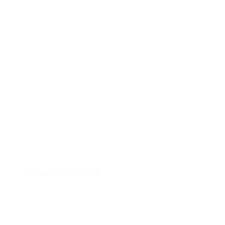
- det er i roe
ONLINE BOOKING
Kran