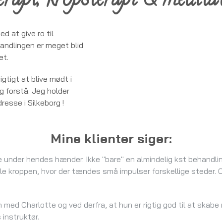
erapi, kropsterapi & medita
oppe op og mærke efter
ed at give ro til
andlingen er meget blid
et.
igtigt at blive mødt i
og forstå. Jeg holder
dresse i Silkeborg !
Mine klienter siger:
 under hendes hænder. Ikke "bare" en almindelig kst behandling
e kroppen, hvor der tændes små impulser forskellige steder. O
ed Charlotte og ved derfra, at hun er rigtig god til at skab
instruktør.