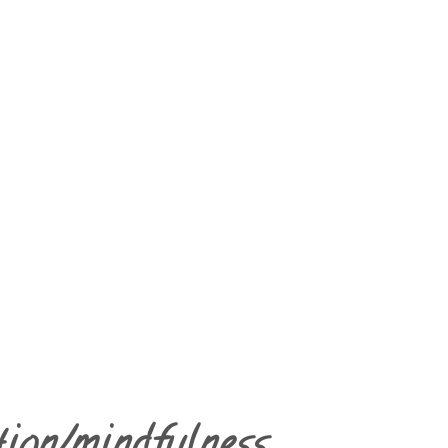
 sind
n
elt og i fællesskab