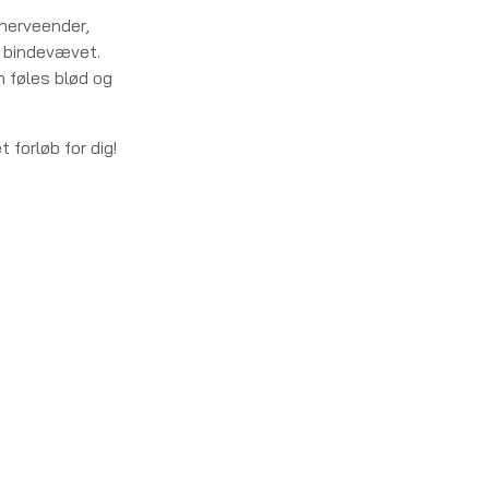
 nerveender,
i bindevævet.
n føles blød og
 forløb for dig!