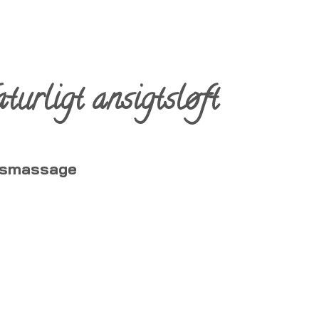
turligt ansigtsløft
gtsmassage