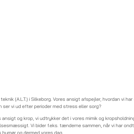
ik (A.L.T.) i Silkeborg. Vores ansigt afspejler, hvordan vi har d
an ser vi ud efter perioder med stress eller sorg?
ansigt og krop, vi udtrykker det i vores mimik og kropsholdni
lsesmæssigt. Vi bider f.eks. tænderne sammen, når vi har ondt 
res humør og dermed vores dag.