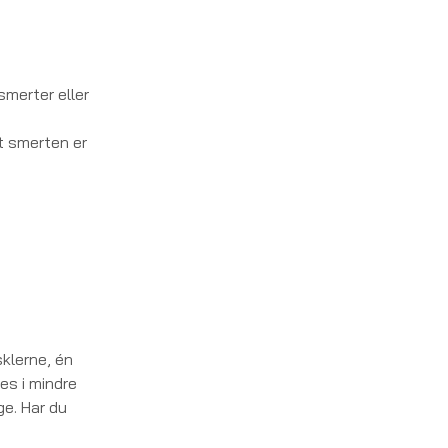
smerter eller
t smerten er
klerne, én
es i mindre
e. Har du