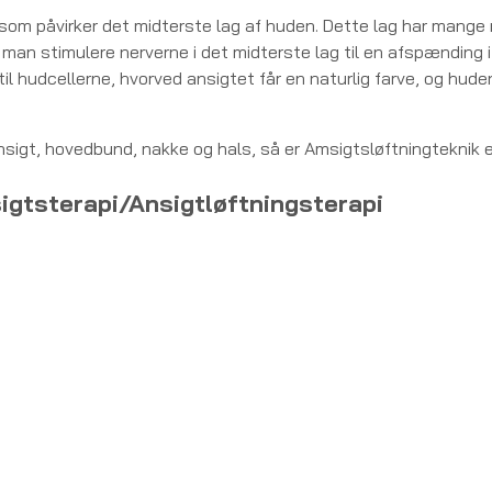
, som påvirker det midterste lag af huden. Dette lag har mange
 man stimulere nerverne i det midterste lag til en afspænding 
til hudcellerne, hvorved ansigtet får en naturlig farve, og hude
nsigt, hovedbund, nakke og hals, så er Amsigtsløftningteknik et
sigtsterapi/Ansigtløftningsterapi