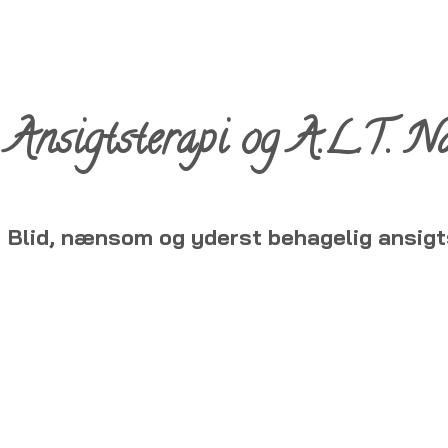
Ansigtsterapi og A.L.T. Na
Blid, nænsom og yderst behagelig ansi