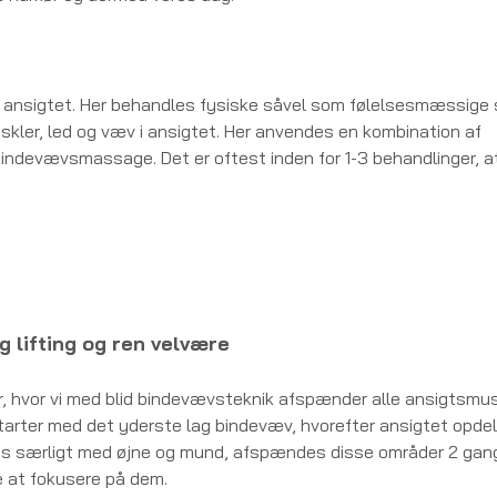
i ansigtet. Her behandles fysiske såvel som følelsesmæssige 
muskler, led og væv i ansigtet. Her anvendes en kombination af
bindevævsmassage. Det er oftest inden for 1-3 behandlinger, a
g lifting og ren velvære
r, hvor vi med blid bindevævsteknik afspænder alle ansigtsmus
starter med det yderste lag bindevæv, hvorefter ansigtet opdel
r os særligt med øjne og mund, afspændes disse områder 2 gang
e at fokusere på dem.