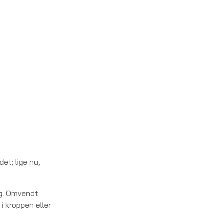
et; lige nu,
ng. Omvendt
i kroppen eller