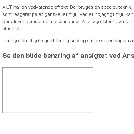
A.L.T. har en vedvarende effekt. Der bruges en speciel teknik
som reagerer på et ganske let tryk. Ved et nøjagtigt tryk kan
Derudover stimuleres meridianbaner. A.L.T. øger blodtilførslen 
elastisk.
Trænger du til gøre godt for dig selv og slippe spændinger i a
Se den blide berøring af ansigtet ved An