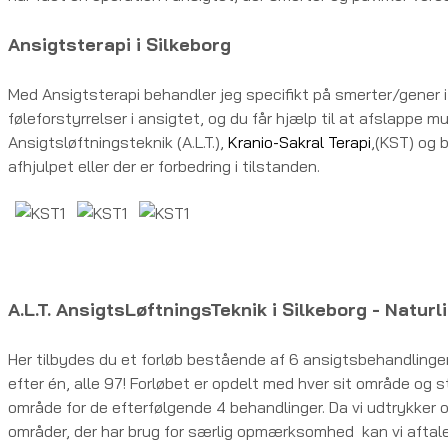
Ansigtsterapi i Silkeborg
Med Ansigtsterapi behandler jeg specifikt på smerter/gener 
føleforstyrrelser i ansigtet, og du får hjælp til at afslappe 
Ansigtsløftningsteknik (A.L.T.),
Kranio-Sakral Terapi
,(KST) og 
afhjulpet eller der er forbedring i tilstanden.
A.L.T. AnsigtsLøftningsTeknik i Silkeborg - Naturli
Her tilbydes du et forløb bestående af 6 ansigtsbehandlinge
efter én, alle 97! Forløbet er opdelt med hver sit område og 
område for de efterfølgende 4 behandlinger. Da vi udtrykke
områder, der har brug for særlig opmærksomhed kan vi aftal