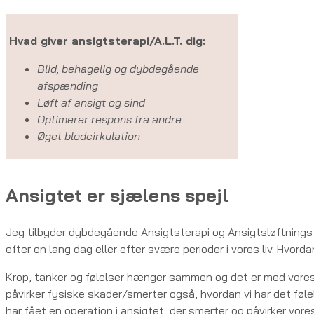
Hvad giver ansigtsterapi/A.L.T. dig:
Blid, behagelig og dybdegående
afspænding
Løft af ansigt og sind
Optimerer respons fra andre
Øget blodcirkulation
Ansigtet er sjælens spejl
Jeg tilbyder dybdegående Ansigtsterapi og Ansigtsløftnings tekn
efter en lang dag eller efter svære perioder i vores liv. Hvord
Krop, tanker og følelser hænger sammen og det er med vores 
påvirker fysiske skader/smerter også, hvordan vi har det føle
har fået en operation i ansigtet, der smerter og påvirker vo