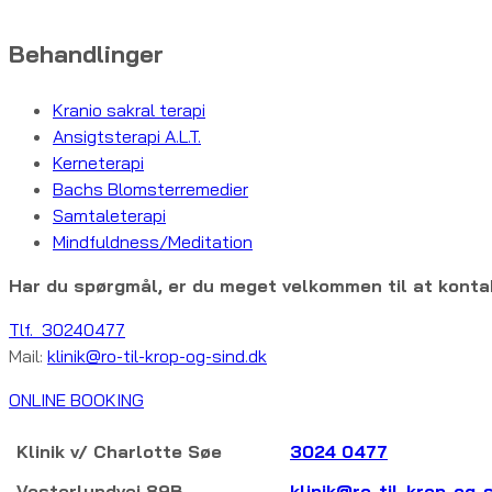
Behandlinger
Kranio sakral terapi
Ansigtsterapi A.L.T.
Kerneterapi
Bachs Blomsterremedier
Samtaleterapi
Mindfuldness/Meditation
Har du spørgmål, er du meget velkommen til at konta
Tlf. 30240477
Mail:
klinik@ro-til-krop-og-sind.dk
ONLINE BOOKING
Klinik v/ Charlotte Søe
3024 0477
Vesterlundvej 89B
klinik@ro-til-krop-og-